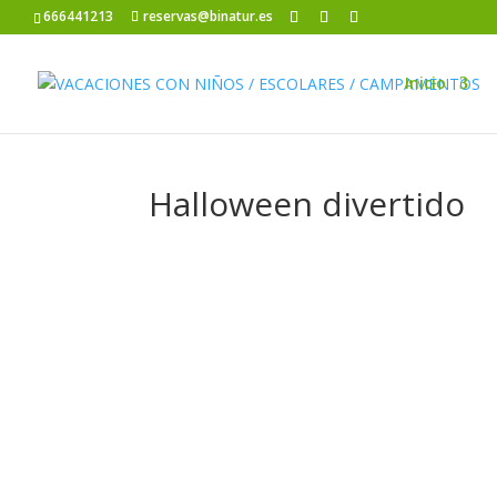
666441213
reservas@binatur.es
Inicio
Halloween divertido