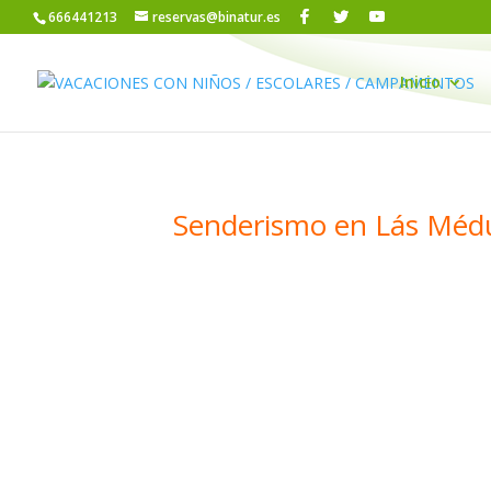
666441213
reservas@binatur.es
Inicio
Senderismo en Lás Médul