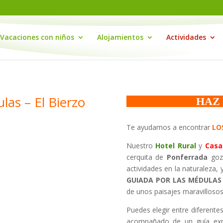
Vacaciones con niños
Alojamientos
Actividades
as – El Bierzo
HAZ 
Te ayudamos a encontrar
LO
Nuestro
Hotel Rural
y
Casa
cerquita de
Ponferrada
goza
actividades en la naturaleza
GUIADA POR LAS MÉDULAS
de unos paisajes maravillosos
Puedes elegir entre diferente
acompañado de un guía exp