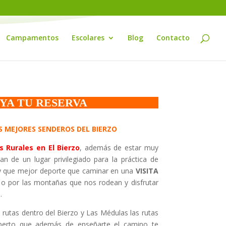
Campamentos
Escolares
Blog
Contacto
YA TU RESERVA
S MEJORES SENDEROS DEL BIERZO
s Rurales en El Bierzo
, además de estar muy
n de un lugar privilegiado para la práctica de
, y que mejor deporte que caminar en una
VISITA
o por las montañas que nos rodean y disfrutar
.
s rutas dentro del Bierzo y Las Médulas las rutas
erto que además de enseñarte el camino te