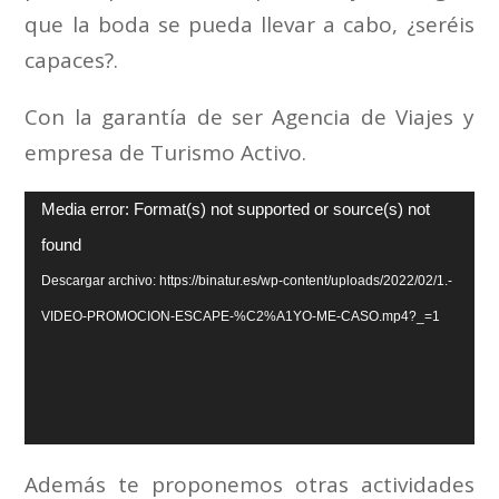
que la boda se pueda llevar a cabo, ¿seréis
capaces?.
Con la garantía de ser Agencia de Viajes y
empresa de Turismo Activo.
Reproductor
Media error: Format(s) not supported or source(s) not
de
found
vídeo
Descargar archivo: https://binatur.es/wp-content/uploads/2022/02/1.-
VIDEO-PROMOCION-ESCAPE-%C2%A1YO-ME-CASO.mp4?_=1
Además te proponemos otras actividades