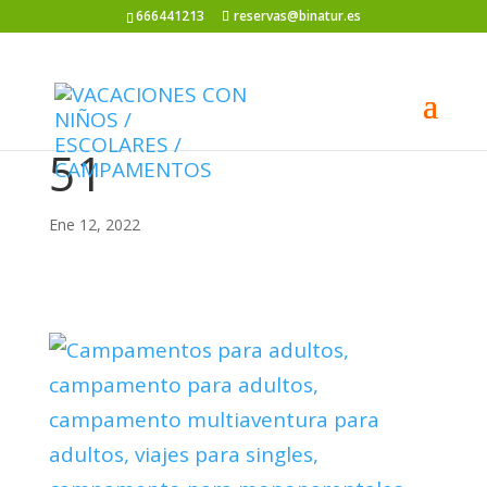
666441213
reservas@binatur.es
51
Ene 12, 2022