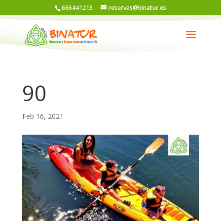
666441213
reservas@binatur.es
90
Feb 16, 2021