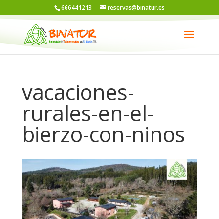
666441213
reservas@binatur.es
vacaciones-
rurales-en-el-
bierzo-con-ninos