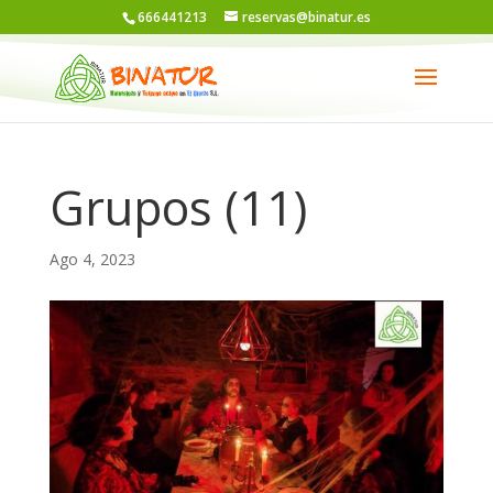
666441213
reservas@binatur.es
Grupos (11)
Ago 4, 2023