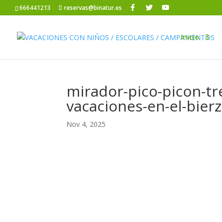
666441213
reservas@binatur.es
Inicio
mirador-pico-picon-tr
vacaciones-en-el-bier
Nov 4, 2025