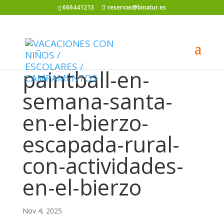
666441213
reservas@binatur.es
paintball-en-
semana-santa-
en-el-bierzo-
escapada-rural-
con-actividades-
en-el-bierzo
Nov 4, 2025