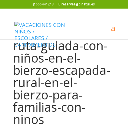
666441213
reservas@binatur.es
ruta-guiada-con-
niños-en-el-
bierzo-escapada-
rural-en-el-
bierzo-para-
familias-con-
ninos