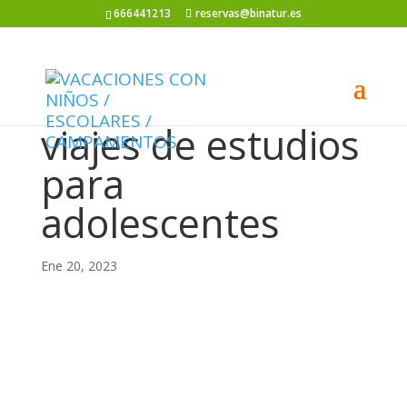
666441213
reservas@binatur.es
viajes de estudios
para
adolescentes
Ene 20, 2023